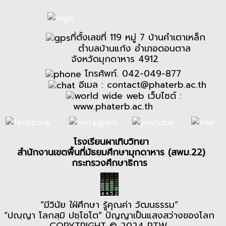
ที่ตั้งเลขที่ 119 หมู่ 7 บ้านคำเตาเหล็ก
ตำบลบ้านแก้ง อำเภอดอนตาล
จังหวัดมุกดาหาร 4912
โทรศัพท์. 042-049-877
อีเมล :
contact@phaterb.ac.th
เว็บไซต์ :
www.phaterb.ac.th
โรงเรียนผาเทิบวิทยา
สำนักงานเขตพื้นที่มัธยมศึกษามุกดาหาร (สพม.22)
กระทรวงศึกษาธิการ
“มีวินัย ใฝ่ศึกษา รู้คุณค่า วัฒนธรรม”
“ปญฺญา โลกสฺมิ ปชฺโชโต” ปัญญาเป็นแสงสว่างของโลก