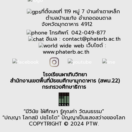
ที่ตั้งเลขที่ 119 หมู่ 7 บ้านคำเตาเหล็ก
ตำบลบ้านแก้ง อำเภอดอนตาล
จังหวัดมุกดาหาร 4912
โทรศัพท์. 042-049-877
อีเมล :
contact@phaterb.ac.th
เว็บไซต์ :
www.phaterb.ac.th
โรงเรียนผาเทิบวิทยา
สำนักงานเขตพื้นที่มัธยมศึกษามุกดาหาร (สพม.22)
กระทรวงศึกษาธิการ
“มีวินัย ใฝ่ศึกษา รู้คุณค่า วัฒนธรรม”
“ปญฺญา โลกสฺมิ ปชฺโชโต” ปัญญาเป็นแสงสว่างของโลก
COPYTRIGHT © 2024 PTW.