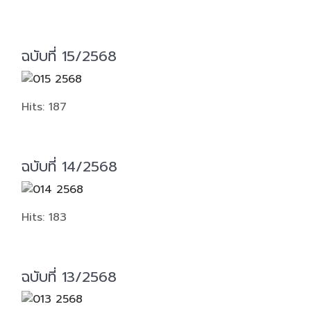
ฉบับที่ 15/2568
Details
Hits: 187
ฉบับที่ 14/2568
Details
Hits: 183
ฉบับที่ 13/2568