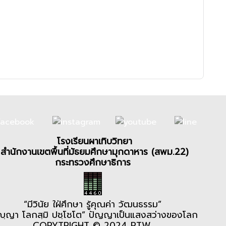
โรงเรียนผาเทิบวิทยา
สำนักงานเขตพื้นที่มัธยมศึกษามุกดาหาร (สพม.22)
กระทรวงศึกษาธิการ
“มีวินัย ใฝ่ศึกษา รู้คุณค่า วัฒนธรรม”
ญฺญา โลกสฺมิ ปชฺโชโต” ปัญญาเป็นแสงสว่างของโลก
COPYTRIGHT © 2024 PTW.