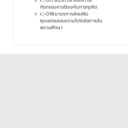
👉O17:แนวทาง/โครงการ/
กิจกรรมการป้องกันการทุจริต
👉O18:มาตรการส่งเสริม
คุณธรรมและความโปร่งใสภายใน
สถานศึกษา