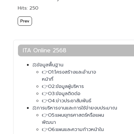
Hits: 250
Previous article: 👉O3:ข้อมูลติดต่อ
Prev
ITA Online 2568
⚖️ข้อมูลพื้นฐาน
👉O1:โครงสร้างและอำนาจ
หน้าที่
👉O2:ข้อมูลผู้บริหาร
👉O3:ข้อมูลติดต่อ
👉O4:ข่าวประชาสัมพันธ์
⚖️การบริหารงานและการใช้จ่ายงบประมาณ
👉O5:แผนยุทธศาสตร์หรือแผน
พัฒนา
👉O6:แผนและความก้าวหน้าใน