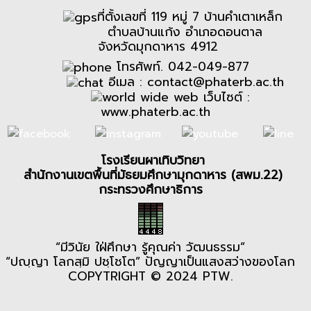
ที่ตั้งเลขที่ 119 หมู่ 7 บ้านคำเตาเหล็ก
ตำบลบ้านแก้ง อำเภอดอนตาล
จังหวัดมุกดาหาร 4912
โทรศัพท์. 042-049-877
อีเมล :
contact@phaterb.ac.th
เว็บไซต์ :
www.phaterb.ac.th
โรงเรียนผาเทิบวิทยา
สำนักงานเขตพื้นที่มัธยมศึกษามุกดาหาร (สพม.22)
กระทรวงศึกษาธิการ
“มีวินัย ใฝ่ศึกษา รู้คุณค่า วัฒนธรรม”
“ปญฺญา โลกสฺมิ ปชฺโชโต” ปัญญาเป็นแสงสว่างของโลก
COPYTRIGHT © 2024 PTW.