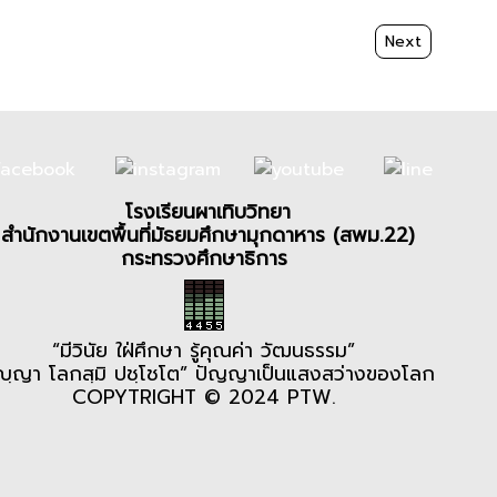
Next article: คณ
Next
โรงเรียนผาเทิบวิทยา
สำนักงานเขตพื้นที่มัธยมศึกษามุกดาหาร (สพม.22)
กระทรวงศึกษาธิการ
“มีวินัย ใฝ่ศึกษา รู้คุณค่า วัฒนธรรม”
ญฺญา โลกสฺมิ ปชฺโชโต” ปัญญาเป็นแสงสว่างของโลก
COPYTRIGHT © 2024 PTW.