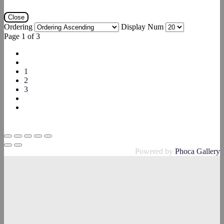
Close
Ordering
Display Num
Page 1 of 3
1
2
3
Powered by
Phoca Gallery