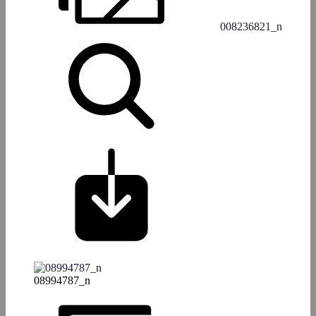
008236821_n
08994787_n