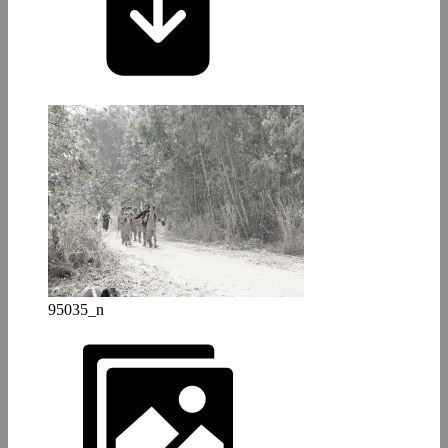
95035_n