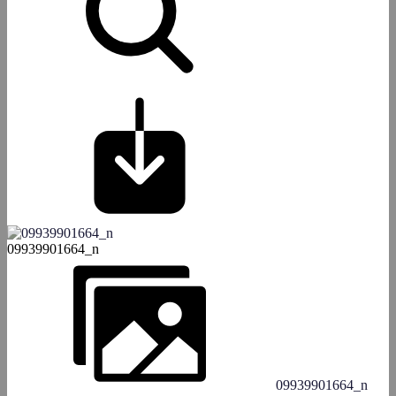
09939901664_n
09939901664_n