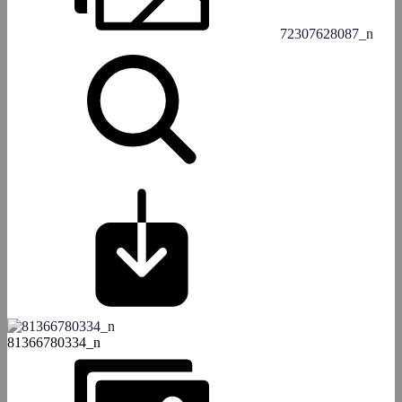
72307628087_n
81366780334_n