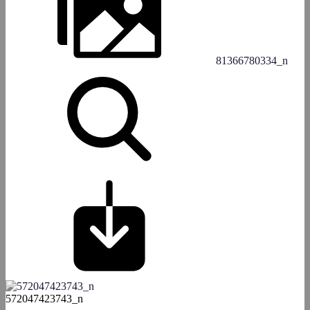
81366780334_n
572047423743_n