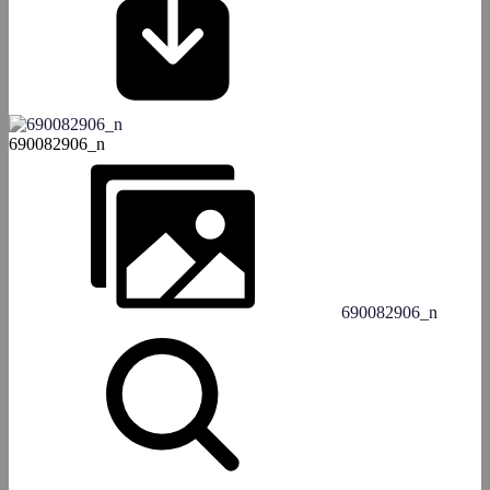
690082906_n
690082906_n